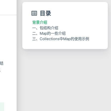
目录
背景介绍
一、包结构介绍
二、Map的一些介绍
三、Collections中Map的使用示例
1. Map迭代器之mapIterator
2. 有序map之LinkedMap
3. 双向Map之BidiMap
4. 多值Map之MultiMap
结
5. “懒加载”Map之LazyMap
化