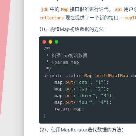
中的
接口很难进行迭代。
用户
jdk
Map
api
现在提供了一个新的接口 -
collectons
mapI
(1)、构造Map初始数据的方法：
/**

 * 构建map初始数据

 * @param map

 */
private
static
Map
buildMap
(
Map
 m
    map
.
put
(
"one"
,
"1"
)
;
    map
.
put
(
"two"
,
"2"
)
;
    map
.
put
(
"three"
,
"3"
)
;
    map
.
put
(
"four"
,
"4"
)
;
return
 map
;
}
(2)、使用MapIterator迭代数据的方法：