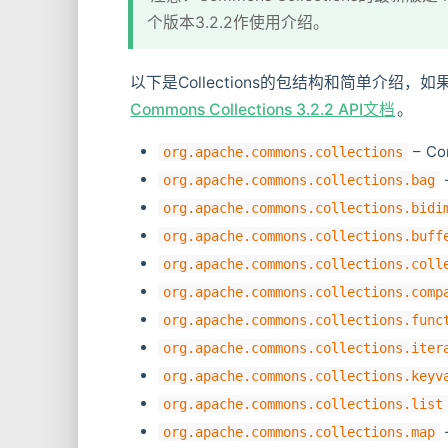
个版本3.2.2作使用介绍。
以下是Collections的包结构和简单介
Commons Collections 3.2.2 API文档
。
– C
org.apache.commons.collections
org.apache.commons.collections.bag
org.apache.commons.collections.bidi
org.apache.commons.collections.buff
org.apache.commons.collections.coll
org.apache.commons.collections.comp
org.apache.commons.collections.func
org.apache.commons.collections.iter
org.apache.commons.collections.keyv
org.apache.commons.collections.list
org.apache.commons.collections.map