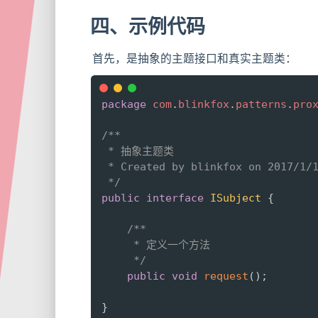
四、示例代码
首先，是抽象的主题接口和真实主题类：
package
com
.
blinkfox
.
patterns
.
pro
/**

 * 抽象主题类

 * Created by blinkfox on 2017/1/1
 */
public
interface
ISubject
{
/**

     * 定义一个方法

     */
public
void
request
(
)
;
}